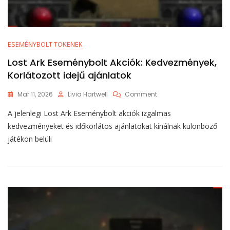
ESEMÉNYBOLT TOKENEK
Lost Ark Eseménybolt Akciók: Kedvezmények,
Korlátozott idejű ajánlatok
On
Mar 11, 2026
Livia Hartwell
Comment
Lost
A jelenlegi Lost Ark Eseménybolt akciók izgalmas
Ark
Eseménybolt
kedvezményeket és időkorlátos ajánlatokat kínálnak különböző
Akciók:
játékon belüli
Kedvezmények,
Korlátozott
Idejű
Ajánlatok