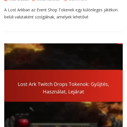
Lost
A Lost Arkban az Event Shop Tokenek egy különleges játékon
Ark
Eseménybolt
belüli valutaként szolgálnak, amelyek lehetővé
Útmutatók:
Hogyan
Lehet
Keresni,
Beváltani,
Kezelni