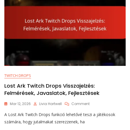
TWITCH DROPS
Lost Ark Twitch Drops Visszajelzés:
Felmérések, Javaslatok, Fejlesztések
On
Mar 12, 2026
Livia Hartwell
Comment
Lost
A Lost Ark Twitch Drops funkció lehetővé teszi a játékosok
Ark
Twitch
számára, hogy jutalmakat szerezzenek, ha
Drops