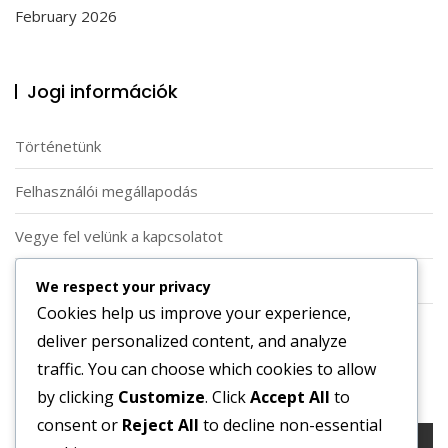
February 2026
Jogi információk
Történetünk
Felhasználói megállapodás
Vegye fel velünk a kapcsolatot
Adatvédelmi szabályzat
We respect your privacy
Cookies help us improve your experience,
Sütik és követés
deliver personalized content, and analyze
traffic. You can choose which cookies to allow
Keresés
by clicking
Customize
. Click
Accept All
to
consent or
Reject All
to decline non-essential
Search