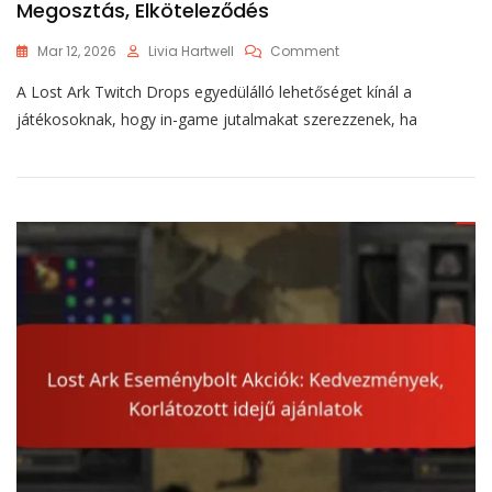
Megosztás, Elköteleződés
On
Mar 12, 2026
Livia Hartwell
Comment
Lost
A Lost Ark Twitch Drops egyedülálló lehetőséget kínál a
Ark
Twitch
játékosoknak, hogy in-game jutalmakat szerezzenek, ha
Drops
Közösség:
Részvétel,
Megosztás,
Elköteleződés