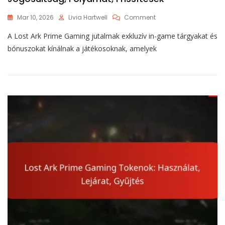
On
Mar 10, 2026
Livia Hartwell
Comment
Lost
A Lost Ark Prime Gaming jutalmak exkluzív in-game tárgyakat és
Ark
Prime
bónuszokat kínálnak a játékosoknak, amelyek
Gaming
Jutalmak:
Jogosultság,
Folyamat,
Frissítések