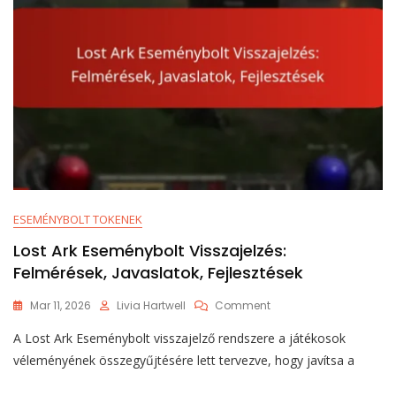
ESEMÉNYBOLT TOKENEK
Lost Ark Eseménybolt Visszajelzés:
Felmérések, Javaslatok, Fejlesztések
On
Mar 11, 2026
Livia Hartwell
Comment
Lost
A Lost Ark Eseménybolt visszajelző rendszere a játékosok
Ark
Eseménybolt
véleményének összegyűjtésére lett tervezve, hogy javítsa a
Visszajelzés:
Felmérések,