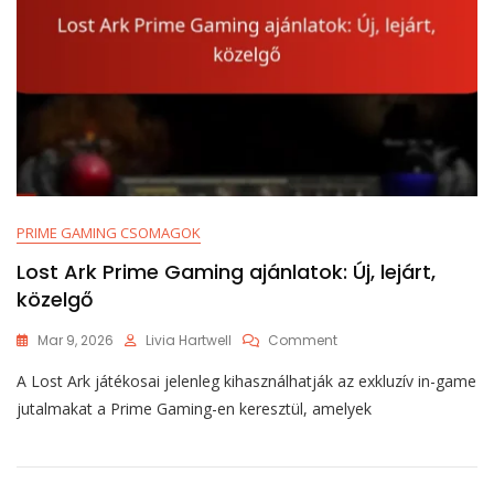
PRIME GAMING CSOMAGOK
Lost Ark Prime Gaming ajánlatok: Új, lejárt,
közelgő
On
Mar 9, 2026
Livia Hartwell
Comment
Lost
A Lost Ark játékosai jelenleg kihasználhatják az exkluzív in-game
Ark
Prime
jutalmakat a Prime Gaming-en keresztül, amelyek
Gaming
Ajánlatok:
Új,
Lejárt,