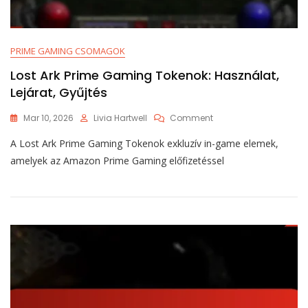
PRIME GAMING CSOMAGOK
Lost Ark Prime Gaming Tokenok: Használat,
Lejárat, Gyűjtés
On
Mar 10, 2026
Livia Hartwell
Comment
Lost
A Lost Ark Prime Gaming Tokenok exkluzív in-game elemek,
Ark
Prime
amelyek az Amazon Prime Gaming előfizetéssel
Gaming
Tokenok:
Használat,
Lejárat,
Gyűjtés