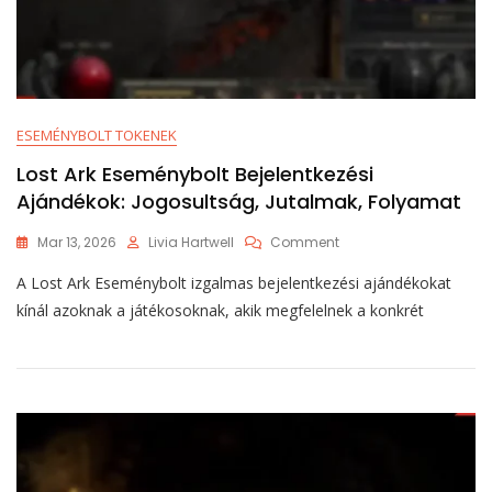
ESEMÉNYBOLT TOKENEK
Lost Ark Eseménybolt Bejelentkezési
Ajándékok: Jogosultság, Jutalmak, Folyamat
On
Mar 13, 2026
Livia Hartwell
Comment
Lost
A Lost Ark Eseménybolt izgalmas bejelentkezési ajándékokat
Ark
Eseménybolt
kínál azoknak a játékosoknak, akik megfelelnek a konkrét
Bejelentkezési
Ajándékok:
Jogosultság,
Jutalmak,
Folyamat