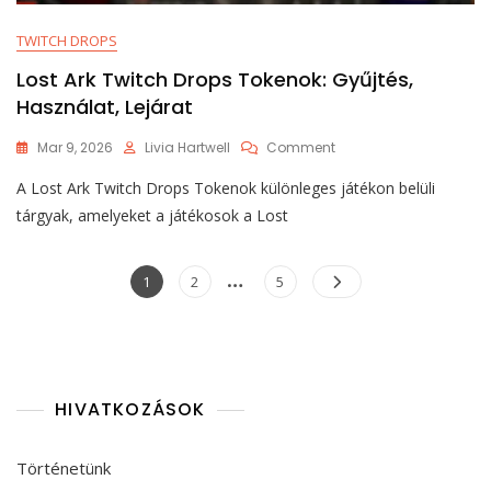
TWITCH DROPS
Lost Ark Twitch Drops Tokenok: Gyűjtés,
Használat, Lejárat
On
Mar 9, 2026
Livia Hartwell
Comment
Lost
A Lost Ark Twitch Drops Tokenok különleges játékon belüli
Ark
Twitch
tárgyak, amelyeket a játékosok a Lost
Drops
Tokenok:
Posts
…
Gyűjtés,
Page
Page
Page
1
2
5
Használat,
pagination
Lejárat
HIVATKOZÁSOK
Történetünk