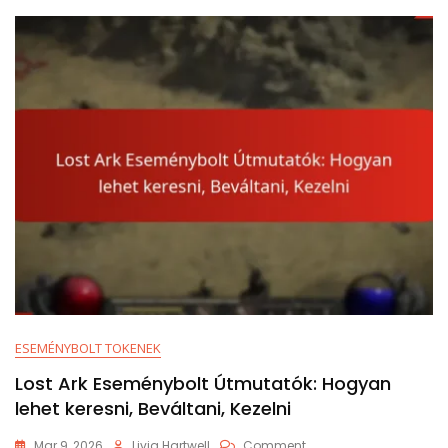
Közelgő
ESEMÉNYBOLT TOKENEK
Lost Ark Eseménybolt Útmutatók: Hogyan
lehet keresni, Beváltani, Kezelni
On
Mar 9, 2026
Livia Hartwell
Comment