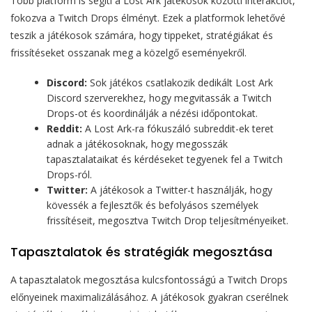
Több platform is segíti a Lost Ark játékosok közötti interakciót,
fokozva a Twitch Drops élményt. Ezek a platformok lehetővé
teszik a játékosok számára, hogy tippeket, stratégiákat és
frissítéseket osszanak meg a közelgő eseményekről.
Discord:
Sok játékos csatlakozik dedikált Lost Ark
Discord szerverekhez, hogy megvitassák a Twitch
Drops-ot és koordinálják a nézési időpontokat.
Reddit:
A Lost Ark-ra fókuszáló subreddit-ek teret
adnak a játékosoknak, hogy megosszák
tapasztalataikat és kérdéseket tegyenek fel a Twitch
Drops-ról.
Twitter:
A játékosok a Twitter-t használják, hogy
kövessék a fejlesztők és befolyásos személyek
frissítéseit, megosztva Twitch Drop teljesítményeiket.
Tapasztalatok és stratégiák megosztása
A tapasztalatok megosztása kulcsfontosságú a Twitch Drops
előnyeinek maximalizálásához. A játékosok gyakran cserélnek