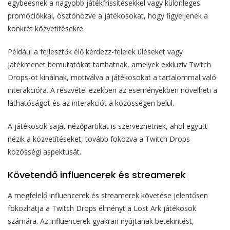
egybeesnek a nagyobb játékfrissítésekkel vagy különleges
promóciókkal, ösztönözve a játékosokat, hogy figyeljenek a
konkrét közvetítésekre.
Például a fejlesztők élő kérdezz-felelek üléseket vagy
játékmenet bemutatókat tarthatnak, amelyek exkluzív Twitch
Drops-ot kínálnak, motiválva a játékosokat a tartalommal való
interakcióra. A részvétel ezekben az eseményekben növelheti a
láthatóságot és az interakciót a közösségen belül.
A játékosok saját nézőpartikat is szervezhetnek, ahol együtt
nézik a közvetítéseket, tovább fokozva a Twitch Drops
közösségi aspektusát.
Követendő influencerek és streamerek
A megfelelő influencerek és streamerek követése jelentősen
fokozhatja a Twitch Drops élményt a Lost Ark játékosok
számára. Az influencerek gyakran nyújtanak betekintést,