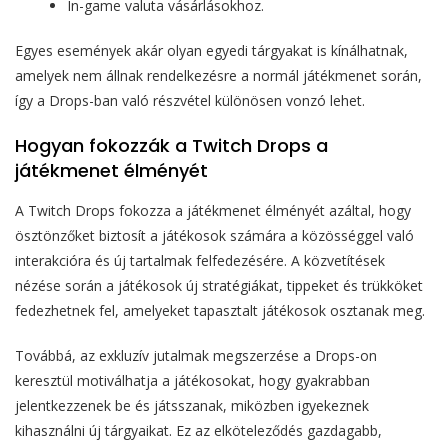
In-game valuta vásárlásokhoz.
Egyes események akár olyan egyedi tárgyakat is kínálhatnak,
amelyek nem állnak rendelkezésre a normál játékmenet során,
így a Drops-ban való részvétel különösen vonzó lehet.
Hogyan fokozzák a Twitch Drops a
játékmenet élményét
A Twitch Drops fokozza a játékmenet élményét azáltal, hogy
ösztönzőket biztosít a játékosok számára a közösséggel való
interakcióra és új tartalmak felfedezésére. A közvetítések
nézése során a játékosok új stratégiákat, tippeket és trükköket
fedezhetnek fel, amelyeket tapasztalt játékosok osztanak meg.
Továbbá, az exkluzív jutalmak megszerzése a Drops-on
keresztül motiválhatja a játékosokat, hogy gyakrabban
jelentkezzenek be és játsszanak, miközben igyekeznek
kihasználni új tárgyaikat. Ez az elköteleződés gazdagabb,