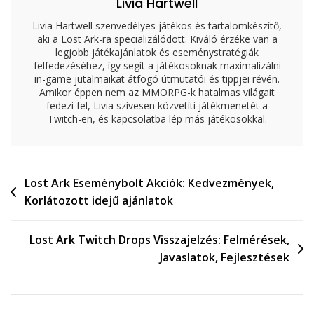
Livia Hartwell
Livia Hartwell szenvedélyes játékos és tartalomkészítő,
aki a Lost Ark-ra specializálódott. Kiváló érzéke van a
legjobb játékajánlatok és eseménystratégiák
felfedezéséhez, így segít a játékosoknak maximalizálni
in-game jutalmaikat átfogó útmutatói és tippjei révén.
Amikor éppen nem az MMORPG-k hatalmas világait
fedezi fel, Livia szívesen közvetíti játékmenetét a
Twitch-en, és kapcsolatba lép más játékosokkal.
Post
Lost Ark Eseménybolt Akciók: Kedvezmények,
Korlátozott idejű ajánlatok
navigation
Lost Ark Twitch Drops Visszajelzés: Felmérések,
Javaslatok, Fejlesztések