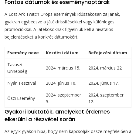
Fontos dátumok és eseménynaptárak
A Lost Ark Twitch Drops események időszakosan zajlanak,
gyakran egybeesve a játékfrissítésekkel vagy különleges
promóciókkal. A játékosoknak figyelniük kell a hivatalos
bejelentéseket a konkrét dátumokért.
Esemény neve
Kezdési dátum
Befejezési dátum
Tavaszi
2024. március 15.
2024. március 22.
Ünnepség
Nyári Fesztivál
2024. június 10.
2024. június 17.
2024. szeptember
2024. szeptember
Őszi Esemény
5.
12.
Gyakori buktatók, amelyeket érdemes
elkerülni a részvétel során
Az egyik gyakori hiba, hogy nem kapcsolják össze megfelelően a