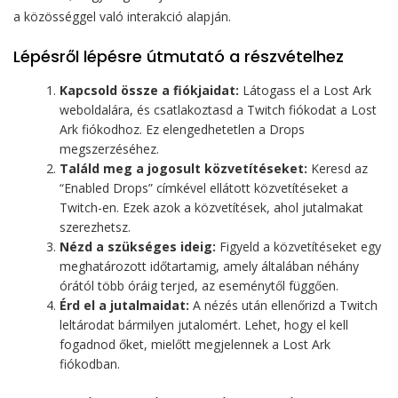
a közösséggel való interakció alapján.
Lépésről lépésre útmutató a részvételhez
Kapcsold össze a fiókjaidat:
Látogass el a Lost Ark
weboldalára, és csatlakoztasd a Twitch fiókodat a Lost
Ark fiókodhoz. Ez elengedhetetlen a Drops
megszerzéséhez.
Találd meg a jogosult közvetítéseket:
Keresd az
“Enabled Drops” címkével ellátott közvetítéseket a
Twitch-en. Ezek azok a közvetítések, ahol jutalmakat
szerezhetsz.
Nézd a szükséges ideig:
Figyeld a közvetítéseket egy
meghatározott időtartamig, amely általában néhány
órától több óráig terjed, az eseménytől függően.
Érd el a jutalmaidat:
A nézés után ellenőrizd a Twitch
leltárodat bármilyen jutalomért. Lehet, hogy el kell
fogadnod őket, mielőtt megjelennek a Lost Ark
fiókodban.