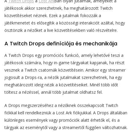
A
Twitch Drops
a
Lost Ark
ban olyan jutalmak, amelyeket a
játékosok akkor szerezhetnek, ha meghatározott Twitch
közvetítéseket néznek. Ezek a jutalmak fokozzák a
játékmenetet és elősegítik a közösségi interakciót azáltal, hogy
ösztönzik a nézőket a live közvetítésekben való részvételre.
A Twitch Drops definíciója és mechanikája
A Twitch Drops egy promóciós funkció, amely lehetővé teszi a
játékosok számára, hogy in-game tárgyakat kapjanak, ha részt
vesznek a Twitch csatornák közvetítésein. Amikor egy streamer
jogosult a Drops-ra, a nézők jutalmakat szerezhetnek, ha egy
meghatározott ideig nézik a közvetítéseiket. Minél több időt
töltesz a nézéssel, annál több jutalmat oldhatsz fel.
A Drops megszerzéséhez a nézőknek összekapcsolt Twitch
fiókkal kell rendelkezniük a Lost Ark fiókjukkal. A Drops általában
különleges események vagy promóciók alatt érhetők el, és a
tárgyak az eseménytől vagy a streamertől függően változhatnak.