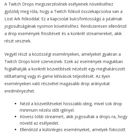
A Twitch Drops megszerzésének esélyeinek növeléséhez
győződj meg róla, hogy a Twitch fiókod összekapcsolva van a
Lost Ark fiókoddal. Ez a kapcsolat kulcsfontosságú a jutalmak
jogosultságának nyomon követéséhez. Rendszeresen ellenőrizd
a drop események frissítéseit és a konkrét streamereket, akik
részt vesznek.
Vegyél részt a közösségi eseményeken, amelyeket gyakran a
Twitch Drops köré szerveznek. Ezek az események magukban
foglalhatják a konkrét közvetítések nézését egy meghatározott
időtartamig vagy in-game kihívások teljesítését. Az ilyen
eseményeken való részvétel magasabb drop arányokat
eredményezhet.
Nézd a közvetítéseket hosszabb ideig, mivel sok drop
minimum nézési időt igényel.
Kövess több streamert, akik jogosultak a drops-ra, hogy
növeld az esélyeidet.
Ellenőrizd a különleges eseményeket, amelyek fokozott