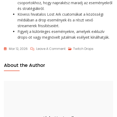
csoportokhoz, hogy naprakész maradj az eseményekről
és stratégiákról.
Kövess hivatalos Lost Ark csatornákat a közösségi
médiában a drop események és a részt vevő
streamerek frissítéseiért.
Figyelj a különleges eseményekre, amelyek exkluzív
drops-ot vagy megnövelt jutalmak esélyeit kínálhatják.
On
Mar 12, 2026
Leave A Comment
Twitch Drops
Lost
Ark
About the Author
Twitch
Drops
Közösség:
Részvétel,
Megosztás,
Elköteleződés