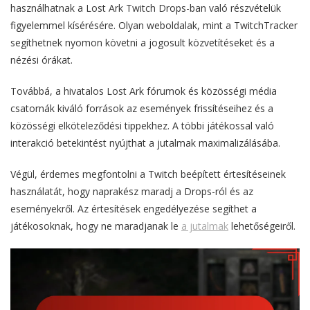
használhatnak a Lost Ark Twitch Drops-ban való részvételük
figyelemmel kísérésére. Olyan weboldalak, mint a TwitchTracker
segíthetnek nyomon követni a jogosult közvetítéseket és a
nézési órákat.
Továbbá, a hivatalos Lost Ark fórumok és közösségi média
csatornák kiváló források az események frissítéseihez és a
közösségi elköteleződési tippekhez. A többi játékossal való
interakció betekintést nyújthat a jutalmak maximalizálásába.
Végül, érdemes megfontolni a Twitch beépített értesítéseinek
használatát, hogy naprakész maradj a Drops-ról és az
eseményekről. Az értesítések engedélyezése segíthet a
játékosoknak, hogy ne maradjanak le
a jutalmak
lehetőségeiről.