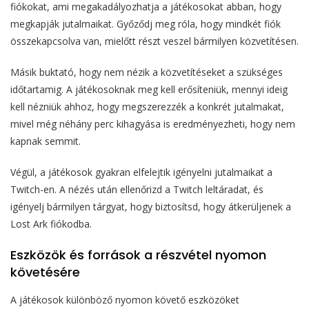
fiókokat, ami megakadályozhatja a játékosokat abban, hogy
megkapják jutalmaikat. Győződj meg róla, hogy mindkét fiók
összekapcsolva van, mielőtt részt veszel bármilyen közvetítésen.
Másik buktató, hogy nem nézik a közvetítéseket a szükséges
időtartamig. A játékosoknak meg kell erősíteniük, mennyi ideig
kell nézniük ahhoz, hogy megszerezzék a konkrét jutalmakat,
mivel még néhány perc kihagyása is eredményezheti, hogy nem
kapnak semmit.
Végül, a játékosok gyakran elfelejtik igényelni jutalmaikat a
Twitch-en. A nézés után ellenőrizd a Twitch leltáradat, és
igényelj bármilyen tárgyat, hogy biztosítsd, hogy átkerüljenek a
Lost Ark fiókodba.
Eszközök és források a részvétel nyomon
követésére
A játékosok különböző nyomon követő eszközöket