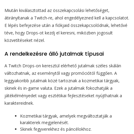
Miután kiválasztottad az összekapcsolási lehetőséget,
átirányítanak a Twitch-re, ahol engedélyezned kell a kapcsolatot.
E lépés befejezése után a fiókjaid összekapcsolódnak, lehetővé
téve, hogy Drops-ot kezdj el keresni, miközben jogosult
közvetítéseket nézel.
A rendelkezésre álló jutalmak típusai
A Twitch Drops-on keresztül elérhető jutalmak széles skálán
változhatnak, az eseménytől vagy promóciótól függően. A
leggyakoribb jutalmak közé tartoznak a kozmetikai tárgyak,
skinek és in-game valuta. Ezek a jutalmak fokozhatják a
játékélményedet vagy esztétikai fejlesztéseket nyújthatnak a
karaktereidnek.
Kozmetikai tárgyak, amelyek megváltoztatják a
karakterek megjelenését.
Skinek fegyverekhez és páncélokhoz.