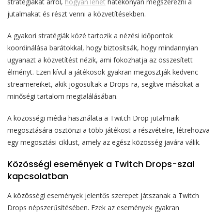
stratégiákat arról,
hogyan lehet
hatékonyan megszerezni a
jutalmakat és részt venni a közvetítésekben.
A gyakori stratégiák közé tartozik a nézési időpontok
koordinálása barátokkal, hogy biztosítsák, hogy mindannyian
ugyanazt a közvetítést nézik, ami fokozhatja az összesített
élményt. Ezen kívül a játékosok gyakran megosztják kedvenc
streamereiket, akik jogosultak a Drops-ra, segítve másokat a
minőségi tartalom megtalálásában.
A közösségi média használata a Twitch Drop jutalmaik
megosztására ösztönzi a több játékost a részvételre, létrehozva
egy megosztási ciklust, amely az egész közösség javára válik.
Közösségi események a Twitch Drops-szal
kapcsolatban
A közösségi események jelentős szerepet játszanak a Twitch
Drops népszerűsítésében. Ezek az események gyakran