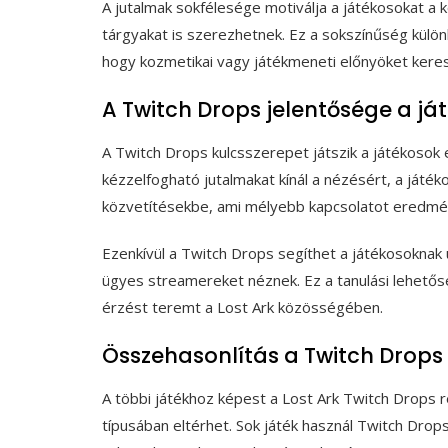
A jutalmak sokfélesége motiválja a játékosokat a k
tárgyakat is szerezhetnek. Ez a sokszínűség különb
hogy kozmetikai vagy játékmeneti előnyöket kere
A Twitch Drops jelentősége a j
A Twitch Drops kulcsszerepet játszik a játékosok
kézzelfogható jutalmakat kínál a nézésért, a ját
közvetítésekbe, ami mélyebb kapcsolatot eredmén
Ezenkívül a Twitch Drops segíthet a játékosoknak 
ügyes streamereket néznek. Ez a tanulási lehetősé
érzést teremt a Lost Ark közösségében.
Összehasonlítás a Twitch Drop
A többi játékhoz képest a Lost Ark Twitch Drops re
típusában eltérhet. Sok játék használ Twitch Dro