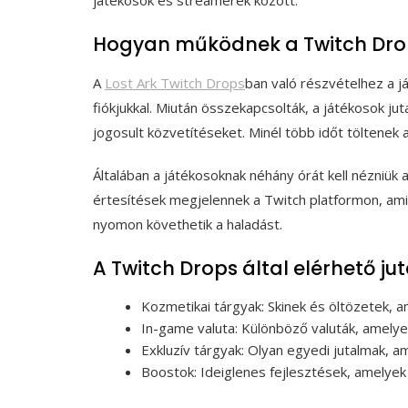
Hogyan működnek a Twitch Drop
A
Lost Ark Twitch Drops
ban való részvételhez a já
fiókjukkal. Miután összekapcsolták, a játékosok j
jogosult közvetítéseket. Minél több időt töltenek 
Általában a játékosoknak néhány órát kell nézniük 
értesítések megjelennek a Twitch platformon, ami
nyomon követhetik a haladást.
A Twitch Drops által elérhető ju
Kozmetikai tárgyak: Skinek és öltözetek, a
In-game valuta: Különböző valuták, amelye
Exkluzív tárgyak: Olyan egyedi jutalmak, 
Boostok: Ideiglenes fejlesztések, amelyek 