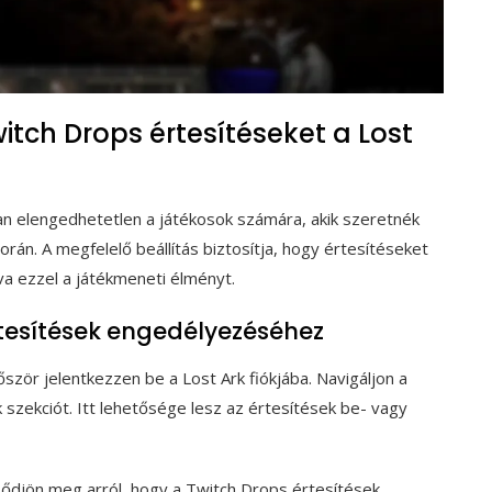
itch Drops értesítéseket a Lost
ban elengedhetetlen a játékosok számára, akik szeretnék
rán. A megfelelő beállítás biztosítja, hogy értesítéseket
va ezzel a játékmeneti élményt.
rtesítések engedélyezéséhez
zör jelentkezzen be a Lost Ark fiókjába. Navigáljon a
 szekciót. Itt lehetősége lesz az értesítések be- vagy
őződjön meg arról, hogy a Twitch Drops értesítések