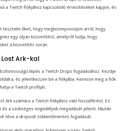
nül a Twitch fiókjához kapcsolódó értesítéseket kapjon, és
 tesztelni őket, hogy megbizonyosodjon arról, hogy
néz egy olyan közvetítést, amelyről tudja, hogy
seket a közvetítés során.
 Lost Ark-kal
ulcsfontosságú lépés a Twitch Drops fogadásához. Kezdje
oldalra, és jelentkezzen be a fiókjába. Keresse meg a fiók
tja a Twitch profilját.
t Ark számára a Twitch fiókjához való hozzáférést. Ez
ét és a szükséges engedélyek megadását jelenti. Miután
etővé téve a dropsok zökkenőmentes fogadását.
biztosan aktív maradjon, különösen a nagy Twitch