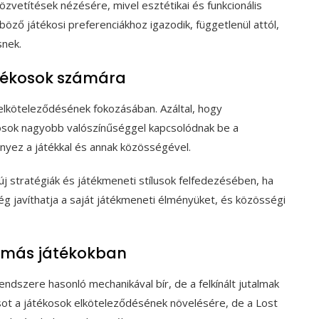
özvetítések nézésére, mivel esztétikai és funkcionális
öző játékosi preferenciákhoz igazodik, függetlenül attól,
snek.
átékosok számára
 elköteleződésének fokozásában. Azáltal, hogy
ékosok nagyobb valószínűséggel kapcsolódnak be a
yez a játékkal és annak közösségével.
új stratégiák és játékmeneti stílusok felfedezésében, ha
g javíthatja a saját játékmeneti élményüket, és közösségi
s más játékokban
ndszere hasonló mechanikával bír, de a felkínált jutalmak
psot a játékosok elköteleződésének növelésére, de a Lost