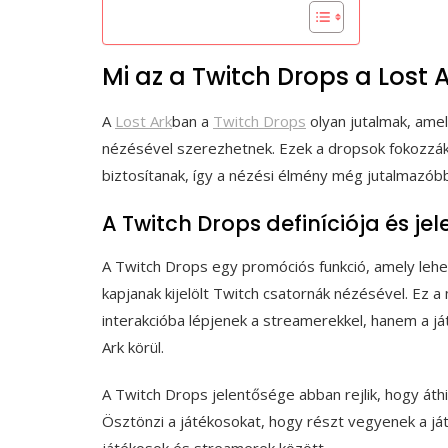
Mi az a Twitch Drops a Lost
A
Lost Ark
ban a
Twitch Drops
olyan jutalmak, ame
nézésével szerezhetnek. Ezek a dropsok fokozzák
biztosítanak, így a nézési élmény még jutalmazóbbá
A Twitch Drops definíciója és je
A Twitch Drops egy promóciós funkció, amely lehe
kapjanak kijelölt Twitch csatornák nézésével. Ez 
interakcióba lépjenek a streamerekkel, hanem a já
Ark körül.
A Twitch Drops jelentősége abban rejlik, hogy áthi
Ösztönzi a játékosokat, hogy részt vegyenek a já
játékosok és streamerek között.