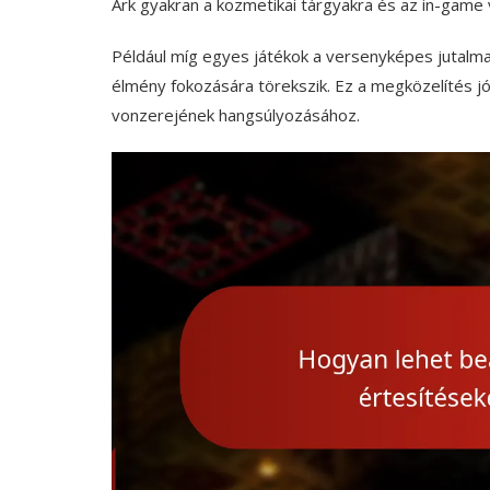
Ark gyakran a kozmetikai tárgyakra és az in-game v
Például míg egyes játékok a versenyképes jutalmak
élmény fokozására törekszik. Ez a megközelítés jól
vonzerejének hangsúlyozásához.