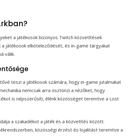
 Arkban?
lyeket a játékosok bizonyos Twitch közvetítések
 a játékosok elköteleződését, és in-game tárgyakat
 válik.
lentősége
tővé teszi a játékosok számára, hogy in-game jutalmakat
a mechanika nemcsak arra ösztönzi a nézőket, hogy
tékot is népszerűsíti, élénk közösséget teremtve a Lost
dalja a szakadékot a játék és a közvetítés között.
tékrendszerben, közösségi érzést és lojalitást teremtve a