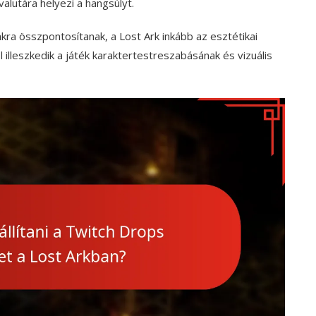
alutára helyezi a hangsúlyt.
ra összpontosítanak, a Lost Ark inkább az esztétikai
 illeszkedik a játék karaktertestreszabásának és vizuális