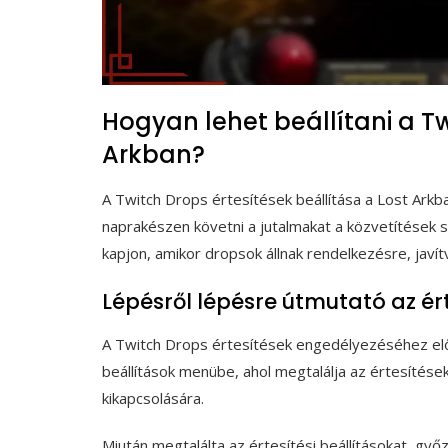
Hogyan lehet beállítani a Tw
Arkban?
A Twitch Drops értesítések beállítása a Lost Ark
naprakészen követni a jutalmakat a közvetítések so
kapjon, amikor dropsok állnak rendelkezésre, javít
Lépésről lépésre útmutató az é
A Twitch Drops értesítések engedélyezéséhez elős
beállítások menübe, ahol megtalálja az értesítések
kikapcsolására.
Miután megtalálta az értesítési beállításokat, gy