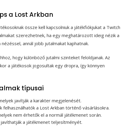
s a Lost Arkban
tékosoknak össze kell kapcsolniuk a játékfiókjukat a Twitch
utalmakat szerezhetnek, ha egy meghatározott ideig nézik a
a nézéssel, annál jobb jutalmakat kaphatnak.
ahhoz, hogy különböző jutalmi szinteket feloldjanak. Az
kor a játékosok jogosultak egy dropra, így könnyen
talmak típusai
melyek javítják a karakter megjelenését.
k felhasználhatók a Lost Arkban történő vásárlásokra.
amelyek nem érhetők el a normál játékmenet során.
javíthatják a játékmenet teljesítményét.