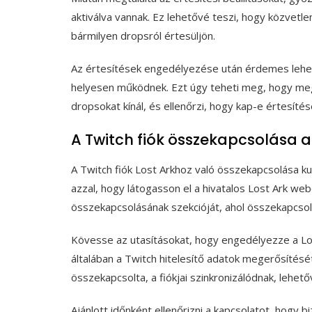
aktiválva vannak. Ez lehetővé teszi, hogy közvetle
bármilyen dropsról értesüljön.
Az értesítések engedélyezése után érdemes lehet
helyesen működnek. Ezt úgy teheti meg, hogy meg
dropsokat kínál, és ellenőrzi, hogy kap-e értesíté
A Twitch fiók összekapcsolása a
A Twitch fiók Lost Arkhoz való összekapcsolása k
azzal, hogy látogasson el a hivatalos Lost Ark web
összekapcsolásának szekcióját, ahol összekapcsolha
Kövesse az utasításokat, hogy engedélyezze a Los
általában a Twitch hitelesítő adatok megerősítés
összekapcsolta, a fiókjai szinkronizálódnak, leh
Ajánlott időnként ellenőrizni a kapcsolatot, hogy 